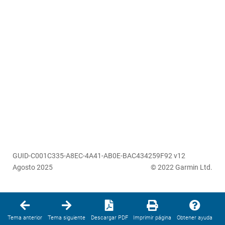
GUID-C001C335-A8EC-4A41-AB0E-BAC434259F92 v12
Agosto 2025
© 2022 Garmin Ltd.
Tema anterior
Tema siguiente
Descargar PDF
Imprimir página
Obtener ayuda