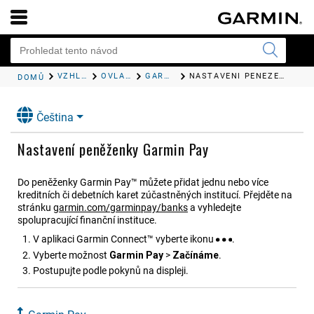
VZHLED
OVLÁDACÍ PRVKY
GARMIN PAY
NASTAVENÍ PENĚŽENKY GARMIN PAY
DOMŮ
Čeština
Nastavení peněženky Garmin Pay
Do peněženky Garmin Pay™ můžete přidat jednu nebo více
kreditních či debetních karet zúčastněných institucí. Přejděte na
stránku
garmin.com/garminpay/banks
a vyhledejte
spolupracující finanční instituce.
V aplikaci
Garmin Connect™
vyberte ikonu
.
Vyberte možnost
Garmin Pay
>
Začínáme
.
Postupujte podle pokynů na displeji.