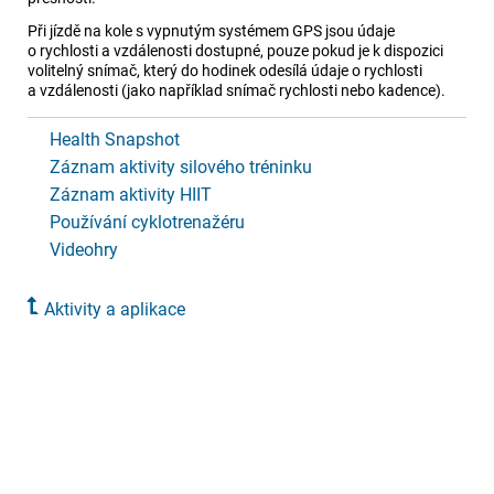
Při jízdě na kole s vypnutým systémem GPS jsou údaje
o rychlosti a vzdálenosti dostupné, pouze pokud je k dispozici
volitelný snímač, který do hodinek odesílá údaje o rychlosti
a vzdálenosti (jako například snímač rychlosti nebo kadence).
Health Snapshot
Záznam aktivity silového tréninku
Záznam aktivity HIIT
Používání cyklotrenažéru
Videohry
Aktivity a aplikace