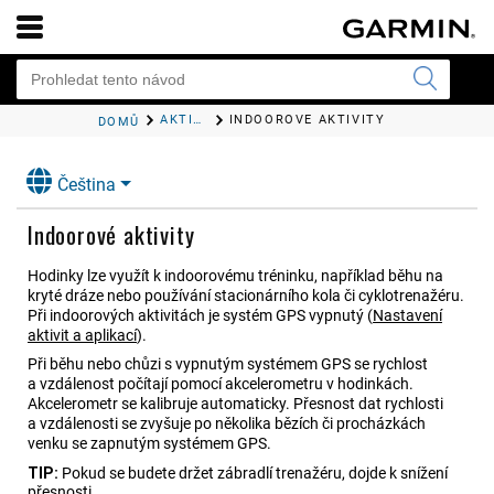
AKTIVITY A APLIKACE
INDOOROVÉ AKTIVITY
DOMŮ
Čeština
Indoorové aktivity
Hodinky lze využít k indoorovému tréninku, například běhu na
kryté dráze nebo používání stacionárního kola či cyklotrenažéru.
Při indoorových aktivitách je systém GPS vypnutý
(
Nastavení
aktivit a aplikací
)
.
Při běhu nebo chůzi s vypnutým systémem GPS se rychlost
a vzdálenost počítají pomocí akcelerometru v hodinkách.
Akcelerometr se kalibruje automaticky. Přesnost dat rychlosti
a vzdálenosti se zvyšuje po několika bězích či procházkách
venku se zapnutým systémem GPS.
TIP:
Pokud se budete držet zábradlí trenažéru, dojde k snížení
přesnosti.