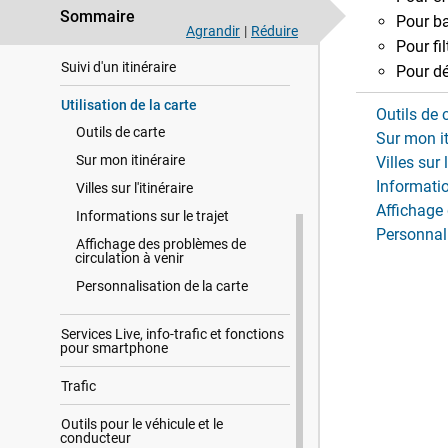
Sommaire
Recherche et enregistrement de
Pour ba
destinations
Agrandir
|
Réduire
Pour fi
Suivi d'un itinéraire
Pour dé
Utilisation de la carte
Outils de 
Outils de carte
Sur mon it
Sur mon itinéraire
Villes sur l
Informatio
Villes sur l'itinéraire
Affichage 
Informations sur le trajet
Personnali
Affichage des problèmes de
circulation à venir
Personnalisation de la carte
Services Live, info-trafic et fonctions
pour smartphone
Trafic
Outils pour le véhicule et le
conducteur