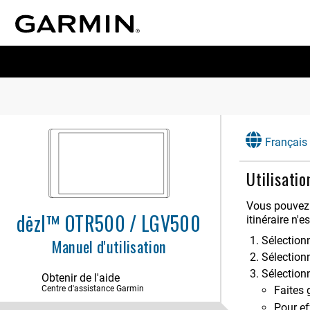
Français
Utilisatio
Vous pouvez u
dēzl™ OTR500 / LGV500
itinéraire n'es
Mise en route
Sélectio
Manuel d'utilisation
Sélection
Profils de véhicule
Sélection
Obtenir de l'aide
Fonctions et alertes de vigilance du
Centre d'assistance Garmin
Faites 
conducteur
Pour ef