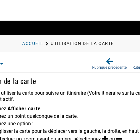
ACCUEIL
UTILISATION DE LA CARTE
Rubrique précédente
Rubr
n de la carte
tiliser la carte pour suivre un itinéraire
(
Votre itinéraire sur la c
t actif.
nnez
Affich​er carte
.
nez un point quelconque de la carte.
nez une option :
glisser la carte pour la déplacer vers la gauche, la droite, en haut
fectuer un zoom avant ou arrière, sélectionnez
ou
.