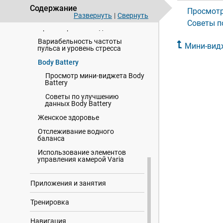
Содержание
Просмотр
Мини-виджеты
Развернуть
|
Свернуть
Советы п
Просмотр мини-виджетов
Вариабельность частоты
Мини-вид
пульса и уровень стресса
Body Battery
Просмотр мини-виджета Body
Battery
Советы по улучшению
данных Body Battery
Женское здоровье
Отслеживание водного
баланса
Использование элементов
управления камерой Varia
Приложения и занятия
Тренировка
Навигация