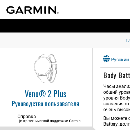
Введение
Г
Интеллектуальные функции
Управление
Русский
Музыка
Body Bat
Garmin Pay
Часы анализ
Функции отслеживания и
Venu® 2 Plus
общий урове
безопасности
уровня Body
Руководство пользователя
значения от
Профиль пользователя
очень высо
Справка
Функции пульсометра
Вы можете с
Центр технической поддержки Garmin
Battery, до
Отслеживание активности