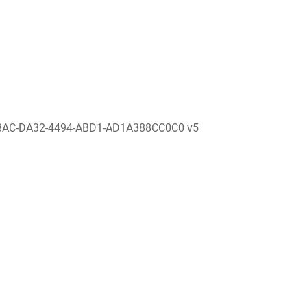
8AC-DA32-4494-ABD1-AD1A388CC0C0 v5