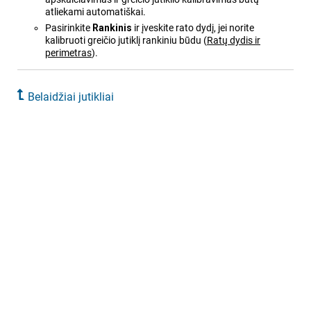
atliekami automatiškai.
Pasirinkite
Rankinis
ir įveskite rato dydį, jei norite
kalibruoti greičio jutiklį rankiniu būdu
(
Ratų dydis ir
perimetras
)
.
Belaidžiai jutikliai