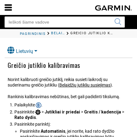
BELAIDŽIAI JUTIKLIAI
GREIČIO JUTIKLIO KALIBRAVIMAS
PAGRINDINIS
Lietuvių
Greičio jutiklio kalibravimas
Norint kalibruoti greičio jutiklį, reikia susieti laikrodį su
suderinamu greičio jutikliu
(
Belaidžių jutiklių susiejimas
)
.
Rankinis kalibravimas nebūtinas, bet gali padidinti tikslumą.
Palaikykite
.
Pasirinkite
>
Jutikliai ir priedai
>
Greitis / kadencija
>
Rato dydis
.
Pasirinkite parinktį:
Pasirinkite
Automatinis
, jei norite, kad rato dydžio
apskaičiavimas ir greičio jutiklio kalibravimas būtų