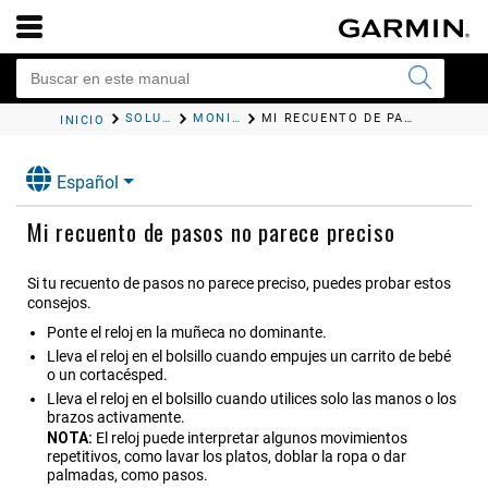
SOLUCIÓN DE PROBLEMAS
MONITOR DE ACTIVIDAD
MI RECUENTO DE PASOS NO PARECE PRECISO
INICIO
Español
Mi recuento de pasos no parece preciso
Si tu recuento de pasos no parece preciso, puedes probar estos
consejos.
Ponte el reloj en la muñeca no dominante.
Lleva el reloj en el bolsillo cuando empujes un carrito de bebé
o un cortacésped.
Lleva el reloj en el bolsillo cuando utilices solo las manos o los
brazos activamente.
NOTA:
El reloj puede interpretar algunos movimientos
repetitivos, como lavar los platos, doblar la ropa o dar
palmadas, como pasos.