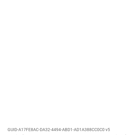
GUID-A17FE8AC-DA32-4494-ABD1-AD1A388CC0C0 v5