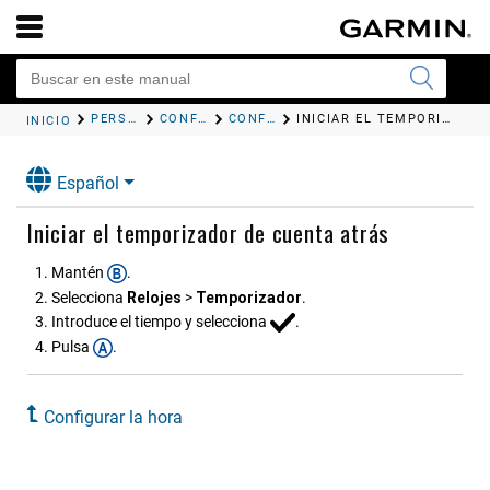
PERSONALIZAR EL RELOJ
CONFIGURAR EL SISTEMA
CONFIGURAR LA HORA
INICIAR EL TEMPORIZADOR DE CUENTA ATRÁS
INICIO
Español
Iniciar el temporizador de cuenta atrás
Mantén
.
Selecciona
Relojes
>
Tempori​zador
.
Introduce el tiempo y selecciona
.
Pulsa
.
Configurar la hora