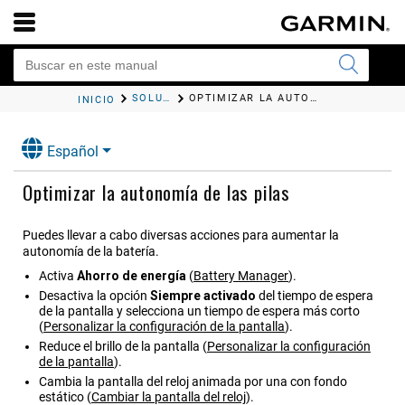
SOLUCIÓN DE PROBLEMAS
OPTIMIZAR LA AUTONOMÍA DE LAS PILAS
INICIO
Español
Optimizar la autonomía de las pilas
Puedes llevar a cabo diversas acciones para aumentar la
autonomía de la batería.
Activa
Ahorro de energía
(
Battery Manager
)
.
Desactiva la opción
Siempre activado
del tiempo de espera
de la pantalla y selecciona un tiempo de espera más corto
(
Personalizar la configuración de la pantalla
)
.
Reduce el brillo de la pantalla
(
Personalizar la configuración
de la pantalla
)
.
Cambia la pantalla del reloj animada por una con fondo
estático
(
Cambiar la pantalla del reloj
)
.