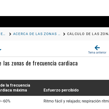
FUNCIONES DE FRECUENCIA CARDIACA
ACERCA DE LAS ZONAS DE FRECUENCIA CARDIACA
CÁLCULO DE LAS ZON
Tema anterior
e las zonas de frecuencia cardiaca
de la frecuencia
ardiaca máxima
Esfuerzo percibido
0–60%
Ritmo fácil y relajado; respiración rítm