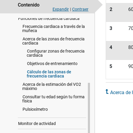
Contenido
Perfil del usuario
2
6
Expandir
|
Contraer
Funciones de frecuencia cardiaca
Frecuencia cardiaca a través de la
3
7
muñeca
Acerca de las zonas de frecuencia
cardiaca
4
8
Configurar zonas de frecuencia
cardiaca
Objetivos de entrenamiento
5
9
Cálculo de las zonas de
frecuencia cardiaca
Acerca de la estimación del VO2
máximo
Acerca de 
Consultar tu edad según tu forma
física
Pulsioxímetro
Monitor de actividad