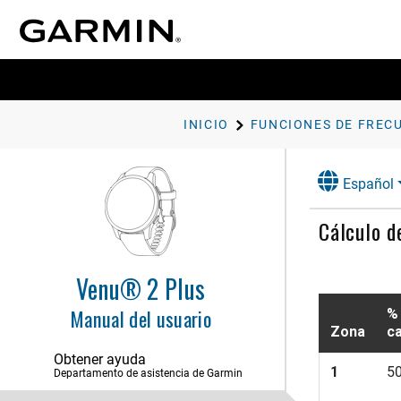
INICIO
Español
Introducción
Cálculo d
Funciones inteligentes
Controles
Venu® 2 Plus
Música
Manual del usuario
% 
Zona
c
Garmin Pay
Obtener ayuda
1
5
Departamento de asistencia de Garmin
Funciones de seguimiento y
seguridad