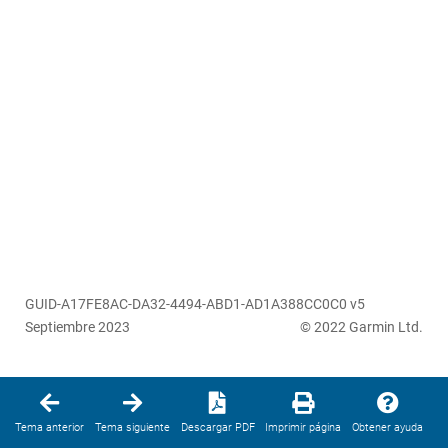
GUID-A17FE8AC-DA32-4494-ABD1-AD1A388CC0C0 v5
Septiembre 2023
© 2022 Garmin Ltd.
Tema anterior
Tema siguiente
Descargar PDF
Imprimir página
Obtener ayuda