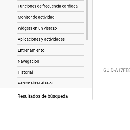
Funciones de frecuencia cardiaca
Monitor de actividad
Widgets en un vistazo
Aplicaciones y actividades
Entrenamiento
Navegación
GUID-A17FE
Historial
Personalizar el reloj
Sensores inalámbricos
Resultados de búsqueda
Información del dispositivo
Solución de problemas
Apéndice