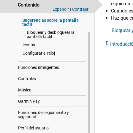
izquierda 
Introducción
Contenido
Expandir
|
Contraer
Cuando es
Descripción general
Haz que c
Sugerencias sobre la pantalla
táctil
Bloquear y
Bloquear y desbloquear la
pantalla táctil
Introducci
Iconos
Configurar el reloj
Funciones inteligentes
Controles
Música
Garmin Pay
Funciones de seguimiento y
seguridad
Perfil del usuario