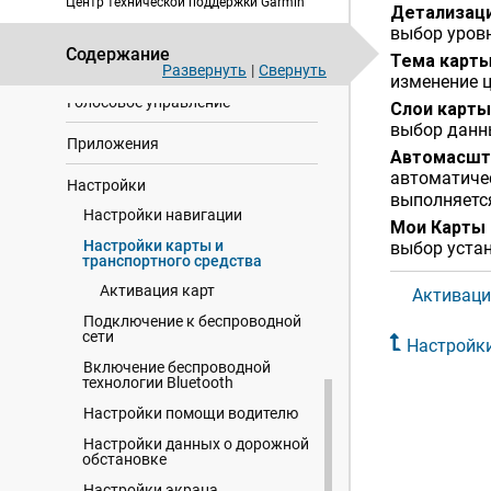
Центр технической поддержки Garmin
Интерактивные службы, трафик и
Детализац
функции смартфона
выбор уров
Содержание
Тема карт
Трафик
Развернуть
|
Свернуть
изменение 
Голосовое управление
Слои карты
выбор данны
Приложения
Автомасшт
автоматиче
Настройки
выполняетс
Настройки навигации
Мои Карты
Настройки карты и
выбор устан
транспортного средства
Активация карт
Активаци
Подключение к беспроводной
сети
Настройк
Включение беспроводной
технологии Bluetooth
Настройки помощи водителю
Настройки данных о дорожной
обстановке
Настройки экрана