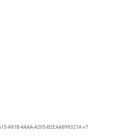
615-A91B-4AAA-A205-B2EAA899321A v7