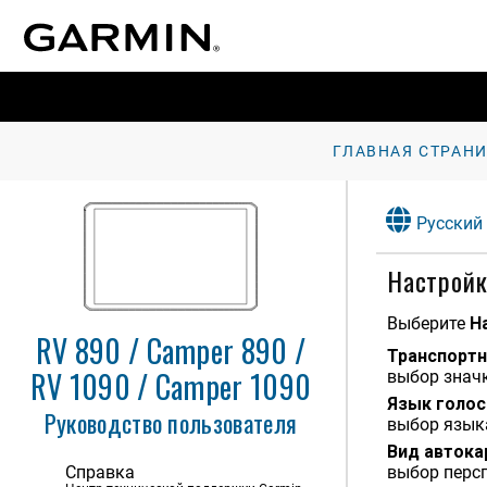
ГЛАВНАЯ СТРАН
Начало работы
Русский
Профили транспортного
средства
Настройк
Функции оповещения водителя
Выберите
Н
RV 890 / Camper 890 /
Навигация к пункту назначения
Транспортн
RV 1090 / Camper 1090
выбор значк
Поиск и сохранение
Язык голо
местоположений
Руководство пользователя
выбор языка
Работа с картой
Вид авток
Справка
выбор персп