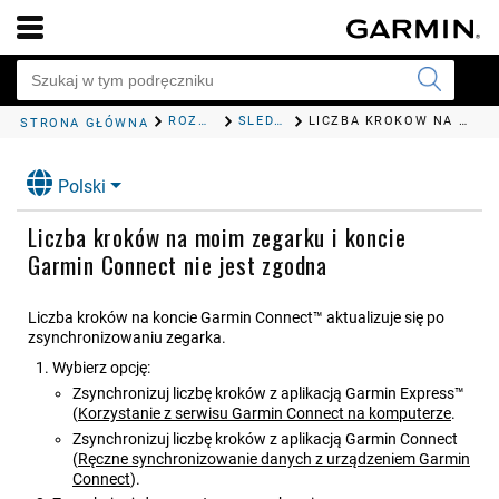
ROZWIĄZYWANIE PROBLEMÓW
ŚLEDZENIE AKTYWNOŚCI
LICZBA KROKÓW NA MOIM ZEGARKU I KONCIE GARMIN CONNECT NIE JEST ZGODNA
STRONA GŁÓWNA
Polski
Liczba kroków na moim zegarku i koncie
Garmin Connect nie jest zgodna
Liczba kroków na koncie Garmin Connect™ aktualizuje się po
zsynchronizowaniu zegarka.
Wybierz opcję:
Zsynchronizuj liczbę kroków z aplikacją Garmin Express™
(
Korzystanie z serwisu Garmin Connect na komputerze
.
Zsynchronizuj liczbę kroków z aplikacją
Garmin Connect
(
Ręczne synchronizowanie danych z urządzeniem Garmin
Connect
)
.