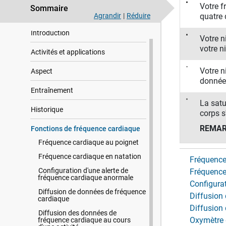
Votre f
Sommaire
Agrandir
|
Réduire
quatre 
Introduction
Votre n
votre n
Activités et applications
Votre n
Aspect
données
Entraînement
La satu
Historique
corps s'
REMAR
Fonctions de fréquence cardiaque
Fréquence cardiaque au poignet
Fréquence cardiaque en natation
Fréquence
Configuration d'une alerte de
Fréquence
fréquence cardiaque anormale
Configura
Diffusion de données de fréquence
Diffusion
cardiaque
Diffusion
Diffusion des données de
Oxymètre 
fréquence cardiaque au cours