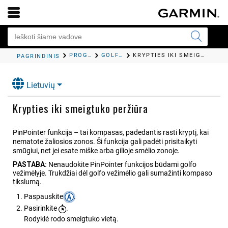
PROGRAMOS IR VEIKLOS
GOLFO ŽAIDIMAS
KRYPTIES IKI SMEIGTUKO PERŽIŪRA
PAGRINDINIS
Lietuvių
Krypties iki smeigtuko peržiūra
PinPointer
funkcija – tai kompasas, padedantis rasti kryptį, kai
nematote žaliosios zonos. Ši funkcija gali padėti prisitaikyti
smūgiui, net jei esate miške arba gilioje smėlio zonoje.
PASTABA:
Nenaudokite
PinPointer
funkcijos būdami golfo
vežimėlyje. Trukdžiai dėl golfo vežimėlio gali sumažinti kompaso
tikslumą.
Paspauskite
.
Pasirinkite
.
Rodyklė rodo smeigtuko vietą.