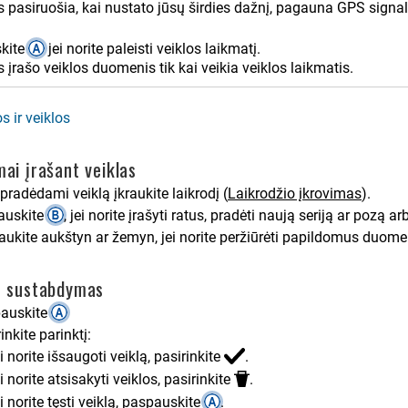
 pasiruošia, kai nustato jūsų širdies dažnį, pagauna GPS signalus (j
kite
jei norite paleisti veiklos laikmatį.
s įrašo veiklos duomenis tik kai veikia veiklos laikmatis.
 ir veiklos
mai įrašant veiklas
 pradėdami veiklą įkraukite laikrodį
(
Laikrodžio įkrovimas
)
.
auskite
, jei norite įrašyti ratus, pradėti naują seriją ar pozą ar
aukite aukštyn ar žemyn, jei norite peržiūrėti papildomus duom
s sustabdymas
auskite
inkite parinktį:
i norite išsaugoti veiklą, pasirinkite
.
i norite atsisakyti veiklos, pasirinkite
.
i norite tęsti veiklą, paspauskite
.