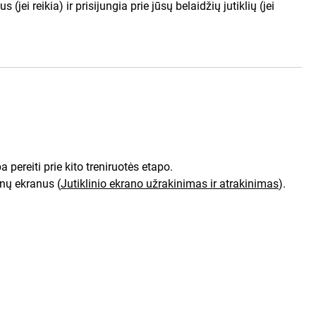
ei reikia) ir prisijungia prie jūsų belaidžių jutiklių (jei
ba pereiti prie kito treniruotės etapo.
enų ekranus
(
Jutiklinio ekrano užrakinimas ir atrakinimas
)
.