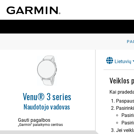
PA
Lietuvių
Veiklos 
Kai pradedat
Venu® 3 series
Paspaus
Naudotojo vadovas
Pasirinki
Pasir
Gauti pagalbos
Pasir
„Garmin“ palaikymo centras
Jei veik