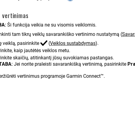
s vertinimas
BA:
Ši funkcija veikia ne su visomis veiklomis.
inkinti tam tikrų veiklų savarankiško vertinimo nustatymą
(
Savar
 veiklą, pasirinkite
(
Veiklos sustabdymas
)
.
inkite, kaip jautėtės veiklos metu.
inkite skaičių, atitinkantį jūsų suvokiamas pastangas.
TABA:
Jei norite praleisti savarankišką vertinimą, pasirinkite
Pra
eržiūrėti vertinimus programoje
Garmin Connect™
.