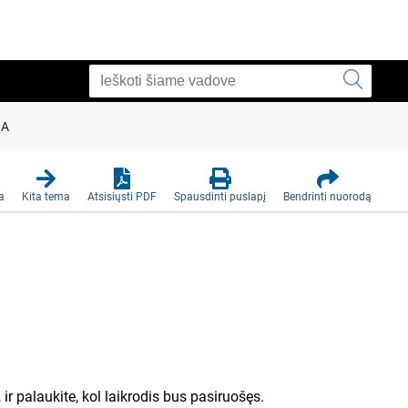
IA
a
Kita tema
Atsisiųsti PDF
Spausdinti puslapį
Bendrinti nuorodą
 ir palaukite, kol laikrodis bus pasiruošęs.