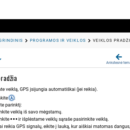
GRINDINIS
PROGRAMOS IR VEIKLOS
VEIKLOS PRADŽ
Ankstesnė tem
pradžia
e veiklą, GPS įsijungia automatiškai (jei reikia).
kite
.
te parinktį:
inkite veiklą iš savo mėgstamų.
inkite
ir išplėstame veiklų sąraše pasirinkite veiklą.
lai reikia GPS signalų, eikite į lauką, kur aiškiai matomas dangus,