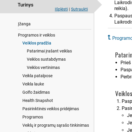
Laikrodis
Turinys
reikia).
Išplėsti
|
Sutraukti
Paspaus
Laikrodi
Įžanga
Programos ir veiklos
Programos
Veiklos pradžia
Patarimai įrašant veiklas
Patari
Veiklos sustabdymas
Prieš
Veiklos vertinimas
Pasp
Veikla patalpose
Perbr
Veikla lauke
Veiklo
Golfo žaidimas
Health Snapshot
Pasp
Pasir
Pasirinktinės veiklos pridėjimas
Je
Programos
Je
Veiklų ir programų sąrašo tinkinimas
Je