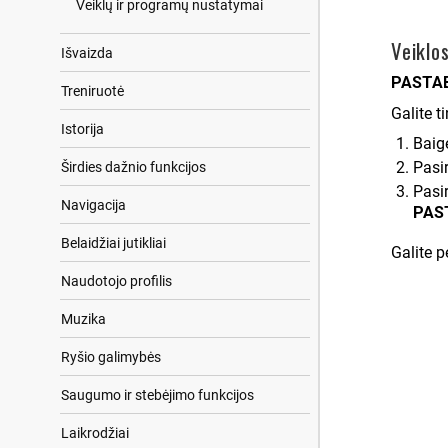
Veiklų ir programų nustatymai
Veiklo
Išvaizda
PASTA
Treniruotė
Galite t
Istorija
Baigę
Pasir
Širdies dažnio funkcijos
Pasir
Navigacija
PAS
Belaidžiai jutikliai
Galite p
Naudotojo profilis
Muzika
Ryšio galimybės
Saugumo ir stebėjimo funkcijos
Laikrodžiai