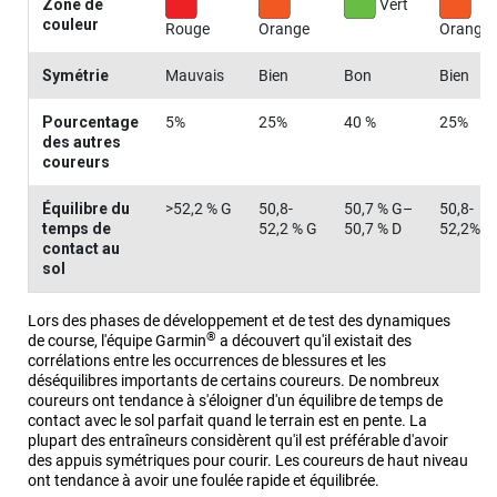
Zone de
Vert
couleur
Rouge
Orange
Orange
Symétrie
Mauvais
Bien
Bon
Bien
Pourcentage
5%
25%
40 %
25%
des autres
coureurs
Équilibre du
>52,2 % G
50,8-
50,7 % G–
50,8-
temps de
52,2 % G
50,7 % D
52,2% D
contact au
sol
Lors des phases de développement et de test des dynamiques
®
de course, l'équipe Garmin
a découvert qu'il existait des
corrélations entre les occurrences de blessures et les
déséquilibres importants de certains coureurs. De nombreux
coureurs ont tendance à s'éloigner d'un équilibre de temps de
contact avec le sol parfait quand le terrain est en pente. La
plupart des entraîneurs considèrent qu'il est préférable d'avoir
des appuis symétriques pour courir. Les coureurs de haut niveau
ont tendance à avoir une foulée rapide et équilibrée.