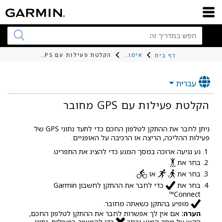
אימון כושר
הקלטת פעילות עם GPS מחובר
דף בית
עברית
הקלטת פעילות עם GPS מחובר
ניתן לחבר את ההתקן לטלפון החכם כדי לתעד נתוני GPS של
פעילות ההליכה, הריצה או הרכיבה על האופניים.
גע נגיעה ארוכה במסך המגע כדי להציג את התפריט.
בחר את
.
בחר את
,
או
.
בחר את
כדי לחבר את ההתקן לחשבון
Garmin
.
Connect™
מופיע בהתקן כשאתה מחובר.
הערה:
אם אין לך אפשרות לחבר את ההתקן לטלפון החכם,
הקש על מסך המגע ובחר
כדי להמשיך בפעילות. נתוני