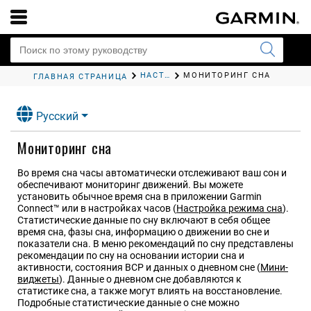
НАСТРОЙКА ОТОБРАЖЕНИЯ ДАННЫХ О ЗДОРОВЬЕ И САМОЧУВСТВИИ
МОНИТОРИНГ СНА
ГЛАВНАЯ СТРАНИЦА
Русский
Мониторинг сна
Во время сна часы автоматически отслеживают ваш сон и
обеспечивают мониторинг движений. Вы можете
установить обычное время сна в приложении
Garmin
Connect™
или в настройках часов
(
Настройка режима сна
)
.
Статистические данные по сну включают в себя общее
время сна, фазы сна, информацию о движении во сне и
показатели сна.
В меню рекомендаций по сну представлены
рекомендации по сну на основании истории сна и
активности, состояния ВСР и данных о дневном сне
(
Мини-
виджеты
)
.
Данные о дневном сне добавляются к
статистике сна, а также могут влиять на восстановление.
Подробные статистические данные о сне можно