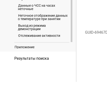
Данные о ЧСС на часах
неточные
Неточное отображение данных
о температуре при занятии
Выход из режима
демонстрации
GUID-69467
Отслеживание активности
Приложение
Информация о товарных знаках
Результаты поиска