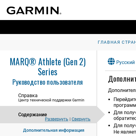
Музыка
Возможности подключения
Профиль пользователя
Функции отслеживания и
безопасности
ГЛАВНАЯ СТРА
Настройка отображения данных о
здоровье и самочувствии
MARQ® Athlete (Gen 2)
Русский
Навигация
Series
Дополни
Руководство пользователя
Настройки диспетчера питания
Дополнитель
Настройки системы
Справка
Перейдит
Центр технической поддержки Garmin
Информация об устройстве
программ
Для полу
Устранение неполадок
Содержание
обратитес
Развернуть
|
Свернуть
Обновления продукта
Для полу
Дополнительная информация
Не являе