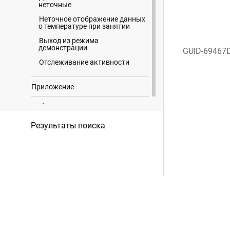
неточные
Неточное отображение данных
о температуре при занятии
Выход из режима
демонстрации
GUID-69467
Отслеживание активности
Приложение
Информация о товарных знаках
Результаты поиска