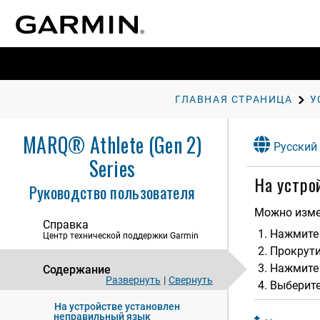
Возможности подключения
Профиль пользователя
Функции отслеживания и
безопасности
ГЛАВНАЯ СТРАНИЦА
Настройка отображения данных о
здоровье и самочувствии
MARQ® Athlete (Gen 2)
Навигация
Русский
Series
Настройки диспетчера питания
На устро
Руководство пользователя
Настройки системы
Можно измен
Информация об устройстве
Справка
Нажмите 
Центр технической поддержки Garmin
Устранение неполадок
Прокрути
Обновления продукта
Нажмит
Содержание
Развернуть
|
Свернуть
Выберите
Дополнительная информация
На устройстве установлен
неправильный язык