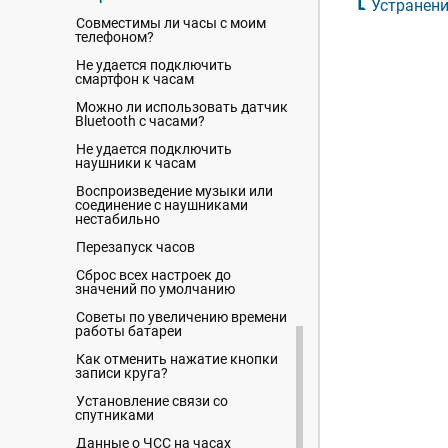
Устранени
Совместимы ли часы с моим
телефоном?
Не удается подключить
смартфон к часам
Можно ли использовать датчик
Bluetooth с часами?
Не удается подключить
наушники к часам
Воспроизведение музыки или
соединение с наушниками
нестабильно
Перезапуск часов
Сброс всех настроек до
значений по умолчанию
Советы по увеличению времени
работы батареи
Как отменить нажатие кнопки
записи круга?
Установление связи со
спутниками
Данные о ЧСС на часах