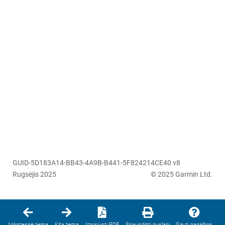
GUID-5D183A14-BB43-4A9B-B441-5F824214CE40 v8
Rugsėjis 2025
© 2025 Garmin Ltd.
Ankstesnė tema
Kita tema
Atsisiųsti PDF
Spausdinti puslapį
Gauti pagalbos