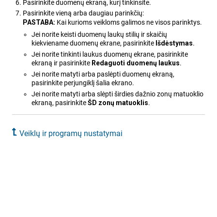
Pasirinkite duomenų ekraną, kurį tinkinsite.
Pasirinkite vieną arba daugiau parinkčių:
PASTABA:
Kai kurioms veikloms galimos ne visos parinktys.
Jei norite keisti duomenų laukų stilių ir skaičių
kiekviename duomenų ekrane, pasirinkite
Išdėstymas
.
Jei norite tinkinti laukus duomenų ekrane, pasirinkite
ekraną ir pasirinkite
Redaguoti duomenų laukus
.
Jei norite matyti arba paslėpti duomenų ekraną,
pasirinkite perjungiklį šalia ekrano.
Jei norite matyti arba slėpti širdies dažnio zonų matuoklio
ekraną, pasirinkite
ŠD zonų matuoklis
.
Veiklų ir programų nustatymai