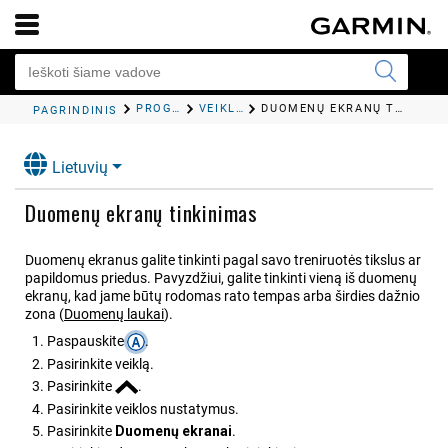
PROGRAMOS IR VEIKLOS
VEIKLŲ IR PROGRAMŲ NUSTATYMAI
DUOMENŲ EKRANŲ TINKINIMAS
PAGRINDINIS
Lietuvių
Duomenų ekranų tinkinimas
Duomenų ekranus galite tinkinti pagal savo treniruotės tikslus ar
papildomus priedus. Pavyzdžiui, galite tinkinti vieną iš duomenų
ekranų, kad jame būtų rodomas rato tempas arba širdies dažnio
zona
(
Duomenų laukai
)
.
Paspauskite
.
Pasirinkite veiklą.
Pasirinkite
.
Pasirinkite veiklos nustatymus.
Pasirinkite
Duomenų ekranai
.