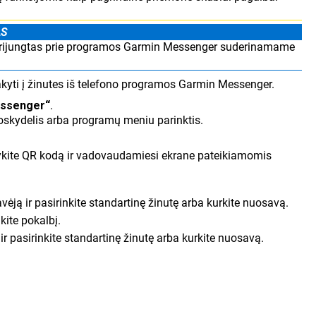
AS
i prijungtas prie programos Garmin Messenger suderinamame
tsakyti į žinutes iš telefono programos Garmin Messenger.
ssenger“
.
oskydelis arba programų meniu parinktis.
tykite QR kodą ir vadovaudamiesi ekrane pateikiamomis
gavėją ir pasirinkite standartinę žinutę arba kurkite nuosavą.
kite pokalbį.
ir pasirinkite standartinę žinutę arba kurkite nuosavą.