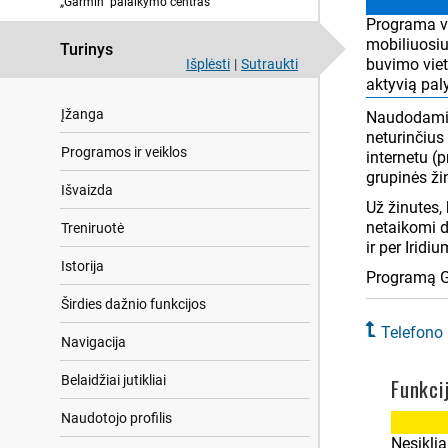
„Garmin“ palaikymo centras
Programa ve
mobiliuosiu
Turinys
buvimo viet
Išplėsti
|
Sutraukti
aktyvią pal
Įžanga
Naudodamies
neturinčius
Programos ir veiklos
internetu (p
grupinės žin
Išvaizda
Už žinutes,
netaikomi d
Treniruotė
ir per Iridi
Istorija
Programą Ga
Širdies dažnio funkcijos
Telefono 
Navigacija
Belaidžiai jutikliai
Funkci
Naudotojo profilis
Nesikli