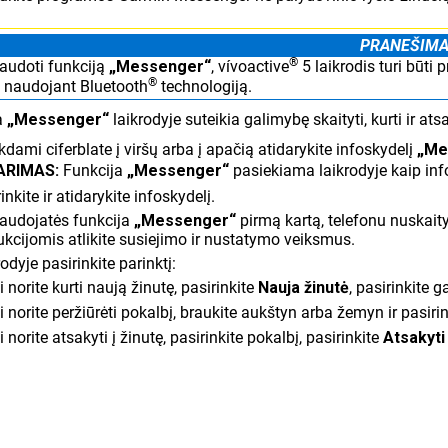
PRANEŠIM
®
naudoti funkciją
„Messenger“
,
vívoactive
5
laikrodis turi būt
®
e naudojant Bluetooth
technologiją.
a
„Messenger“
laikrodyje suteikia galimybę skaityti, kurti ir a
dami ciferblate į viršų arba į apačią atidarykite infoskydelį
„Me
ARIMAS:
Funkcija
„Messenger“
pasiekiama laikrodyje kaip inf
inkite ir atidarykite infoskydelį.
naudojatės funkcija
„Messenger“
pirmą kartą, telefonu nuskai
ukcijomis atlikite susiejimo ir nustatymo veiksmus.
odyje pasirinkite parinktį:
i norite kurti naują žinutę, pasirinkite
Nauja žinutė
, pasirinkite 
i norite peržiūrėti pokalbį, braukite aukštyn arba žemyn ir pasirin
i norite atsakyti į žinutę, pasirinkite pokalbį, pasirinkite
Atsakyti