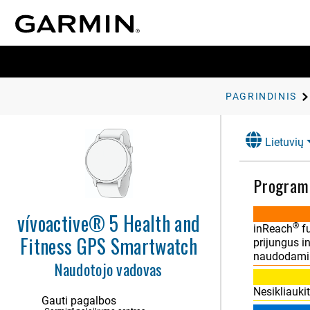
PAGRINDINIS
Lietuvių
Program
vívoactive® 5 Health and
®
inReach
fu
Fitness GPS Smartwatch
prijungus i
naudodami j
Naudotojo vadovas
Nesikliauki
Gauti pagalbos