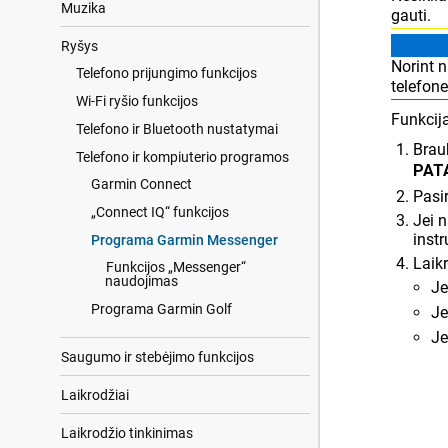
Muzika
gauti.
Ryšys
Norint 
Telefono prijungimo funkcijos
telefon
Wi‑Fi ryšio funkcijos
Funkcij
Telefono ir Bluetooth nustatymai
Brauk
Telefono ir kompiuterio programos
PAT
Garmin Connect
Pasir
„Connect IQ“ funkcijos
Jei 
instr
Programa Garmin Messenger
Laikr
Funkcijos „Messenger“
naudojimas
Je
Programa Garmin Golf
Je
Je
Saugumo ir stebėjimo funkcijos
Laikrodžiai
Laikrodžio tinkinimas