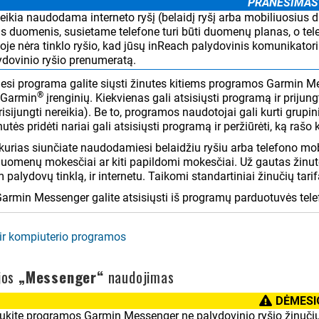
PRANEŠIMAS
ikia naudodama interneto ryšį (belaidį ryšį arba mobiliuosius d
s duomenis, susietame telefone turi būti duomenų planas, o tele
oje nėra tinklo ryšio, kad jūsų inReach palydovinis komunikatorius
ydovinio ryšio prenumeratą.
i programa galite siųsti žinutes kitiems programos Garmin Me
®
 Garmin
įrenginių. Kiekvienas gali atsisiųsti programą ir prijun
risijungti nereikia). Be to, programos naudotojai gali kurti grupi
utės pridėti nariai gali atsisiųsti programą ir peržiūrėti, ką rašo ki
 kurias siunčiate naudodamiesi belaidžiu ryšiu arba telefono mo
uomenų mokesčiai ar kiti papildomi mokesčiai. Už gautas žinutes
um palydovų tinklą, ir internetu. Taikomi standartiniai žinučių ta
rmin Messenger galite atsisiųsti iš programų parduotuvės tele
ir kompiuterio programos
jos
„Messenger“
naudojimas
DĖMESI
aukite programos Garmin Messenger ne palydovinio ryšio žinučių