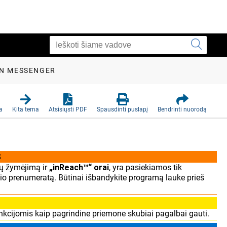
N MESSENGER
a
Kita tema
Atsisiųsti PDF
Spausdinti puslapį
Bendrinti nuorodą
S
ų žymėjimą ir
„inReach™“ orai
, yra pasiekiamos tik
yšio prenumeratą. Būtinai išbandykite programą lauke prieš
kcijomis kaip pagrindine priemone skubiai pagalbai gauti.