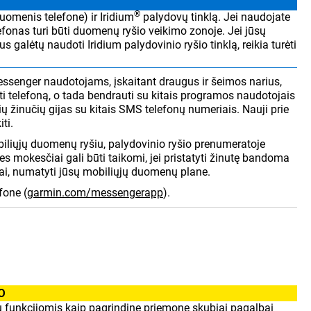
®
uomenis telefone) ir Iridium
palydovų tinklą. Jei naudojate
fonas turi būti duomenų ryšio veikimo zonoje. Jei jūsų
 galėtų naudoti Iridium palydovinio ryšio tinklą, reikia turėti
ssenger naudotojams, įskaitant draugus ir šeimos narius,
gti telefoną, o tada bendrauti su kitais programos naudotojais
nių žinučių gijas su kitais SMS telefonų numeriais. Nauji prie
ti.
biliųjų duomenų ryšiu, palydovinio ryšio prenumeratoje
 mokesčiai gali būti taikomi, jei pristatyti žinutę bandoma
rifai, numatyti jūsų mobiliųjų duomenų plane.
fone (
garmin.com/messengerapp
).
O
 funkcijomis kaip pagrindine priemone skubiai pagalbai