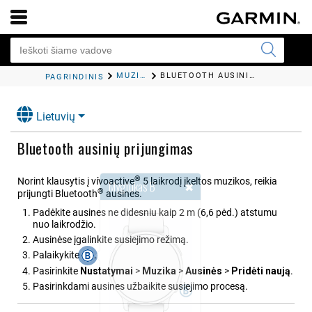
MUZIKA
BLUETOOTH AUSINIŲ PRIJUNGIMAS
PAGRINDINIS
Lietuvių
Bluetooth ausinių prijungimas
®
Norint klausytis į
vívoactive
5
laikrodį įkeltos muzikos, reikia
®
prijungti Bluetooth
ausines.
Padėkite ausines ne didesniu kaip 2 m (6,6 pėd.) atstumu
nuo laikrodžio.
Ausinėse įgalinkite susiejimo režimą.
Palaikykite
.
Pasirinkite
Nustatymai
>
Muzika
>
Ausinės
>
Pridėti naują
.
Pasirinkdami ausines užbaikite susiejimo procesą.