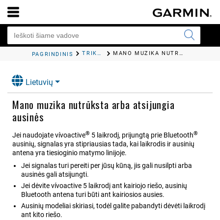
TRIKČIŲ ŠALINIMAS
MANO MUZIKA NUTRŪKSTA ARBA ATSIJUNGIA AUSINĖS
PAGRINDINIS
Lietuvių
Mano muzika nutrūksta arba atsijungia
ausinės
®
®
Jei naudojate
vívoactive
5
laikrodį, prijungtą prie Bluetooth
ausinių, signalas yra stipriausias tada, kai laikrodis ir ausinių
antena yra tiesioginio matymo linijoje.
Jei signalas turi pereiti per jūsų kūną, jis gali nusilpti arba
ausinės gali atsijungti.
Jei dėvite
vívoactive 5
laikrodį ant kairiojo riešo, ausinių
Bluetooth antena turi būti ant kairiosios ausies.
Ausinių modeliai skiriasi, todėl galite pabandyti dėvėti laikrodį
ant kito riešo.