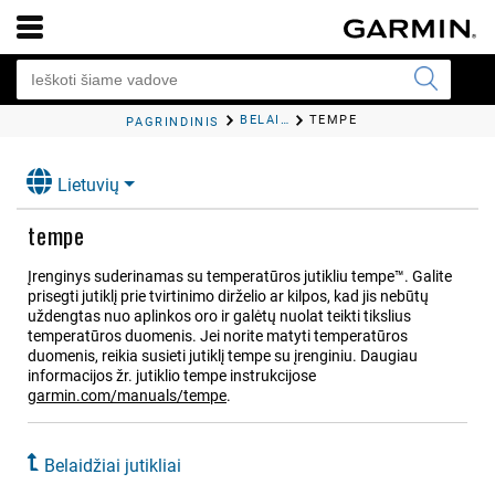
BELAIDŽIAI JUTIKLIAI
TEMPE
PAGRINDINIS
Lietuvių
tempe
Įrenginys suderinamas su temperatūros jutikliu tempe™. Galite
prisegti jutiklį prie tvirtinimo dirželio ar kilpos, kad jis nebūtų
uždengtas nuo aplinkos oro ir galėtų nuolat teikti tikslius
temperatūros duomenis. Jei norite matyti temperatūros
duomenis, reikia susieti jutiklį tempe su įrenginiu.
Daugiau
informacijos žr. jutiklio tempe instrukcijose
garmin.com/manuals/tempe
.
Belaidžiai jutikliai