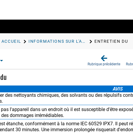
ACCUEIL
INFORMATIONS SUR L'APPAREIL
ENTRETIEN DU
Rubrique précédente
Rubr
 du
AVIS
iser des nettoyants chimiques, des solvants ou des répulsifs co
s.
pas l'appareil dans un endroit où il est susceptible d'être exp
r des dommages irrémédiables.
 est étanche, conformément à la norme IEC 60529 IPX7. Il peut ré
endant 30 minutes. Une immersion prolongée risquerait d'endomm