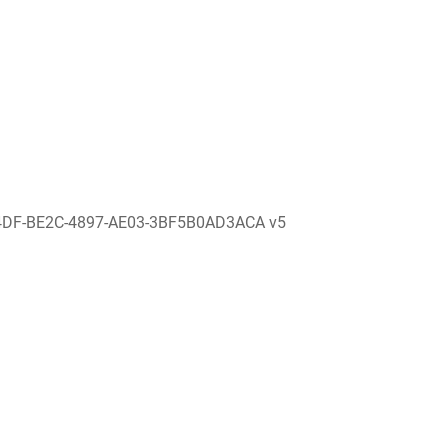
4DF-BE2C-4897-AE03-3BF5B0AD3ACA v5