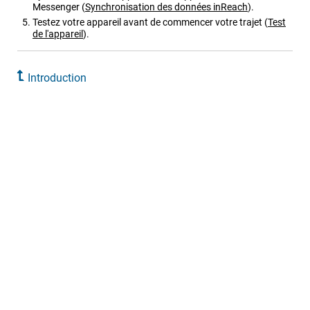
Messenger
(
Synchronisation des données inReach
)
.
Testez votre appareil avant de commencer votre trajet
(
Test
de l'appareil
)
.
Introduction