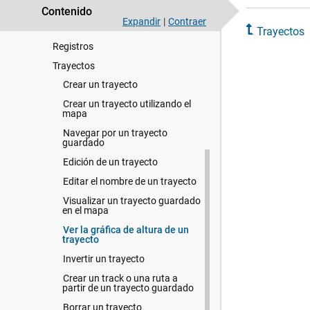
Waypoints
Contenido
Expandir
|
Contraer
Rutas
Trayectos
Registros
Trayectos
Crear un trayecto
Crear un trayecto utilizando el
mapa
Navegar por un trayecto
guardado
Edición de un trayecto
Editar el nombre de un trayecto
Visualizar un trayecto guardado
en el mapa
Ver la gráfica de altura de un
trayecto
Invertir un trayecto
Crear un track o una ruta a
partir de un trayecto guardado
Borrar un trayecto