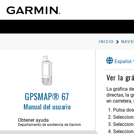
INICIO
NAVE
Español
Ver la gr
La gráfica de
GPSMAP® 67
directas, la 
Introducción
en carretera,
Manual del usuario
Uso de las páginas principales
Pulsa do
Seleccio
Obtener ayuda
Navegación
Seleccion
Departamento de asistencia de Garmin
Página FIND
Selecciona