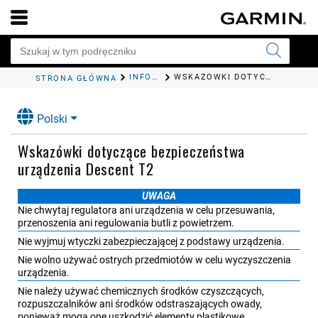
INFORMACJE O URZĄDZENIU
WSKAZÓWKI DOTYCZĄCE BEZPIECZEŃSTWA URZĄDZENIA
STRONA GŁÓWNA
Polski
Wskazówki dotyczące bezpieczeństwa
urządzenia
Descent T2
UWAGA
Nie chwytaj regulatora ani urządzenia w celu przesuwania,
przenoszenia ani regulowania butli z powietrzem.
Nie wyjmuj wtyczki zabezpieczającej z podstawy urządzenia.
Nie wolno używać ostrych przedmiotów w celu wyczyszczenia
urządzenia.
Nie należy używać chemicznych środków czyszczących,
rozpuszczalników ani środków odstraszających owady,
ponieważ mogą one uszkodzić elementy plastikowe.