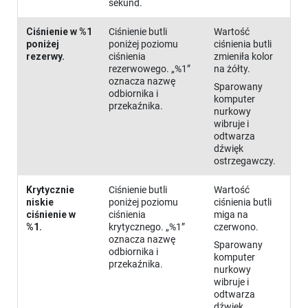
sekund.
Ciśnienie w %1
Ciśnienie butli
Wartość
poniżej
poniżej poziomu
ciśnienia butli
rezerwy.
ciśnienia
zmieniła kolor
rezerwowego. „%1”
na żółty.
oznacza nazwę
Sparowany
odbiornika i
komputer
przekaźnika.
nurkowy
wibruje i
odtwarza
dźwięk
ostrzegawczy.
Krytycznie
Ciśnienie butli
Wartość
niskie
poniżej poziomu
ciśnienia butli
ciśnienie w
ciśnienia
miga na
%1.
krytycznego. „%1”
czerwono.
oznacza nazwę
Sparowany
odbiornika i
komputer
przekaźnika.
nurkowy
wibruje i
odtwarza
dźwięk