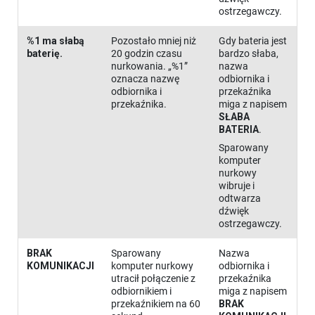
ostrzegawczy.
%1 ma słabą
Pozostało mniej niż
Gdy bateria jest
baterię.
20 godzin czasu
bardzo słaba,
nurkowania. „%1”
nazwa
oznacza nazwę
odbiornika i
odbiornika i
przekaźnika
przekaźnika.
miga z napisem
SŁABA
BATERIA
.
Sparowany
komputer
nurkowy
wibruje i
odtwarza
dźwięk
ostrzegawczy.
BRAK
Sparowany
Nazwa
KOMUNIKACJI
komputer nurkowy
odbiornika i
utracił połączenie z
przekaźnika
odbiornikiem i
miga z napisem
przekaźnikiem na 60
BRAK