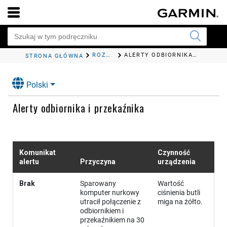
ROZWIĄZYWANIE PROBLEMÓW
ALERTY ODBIORNIKA I PRZEKAŹNIKA
STRONA GŁÓWNA
Polski
Alerty odbiornika i przekaźnika
Komunikat
Czynność
alertu
Przyczyna
urządzenia
Brak
Sparowany
Wartość
komputer nurkowy
ciśnienia butli
utracił połączenie z
miga na żółto.
odbiornikiem i
przekaźnikiem na 30