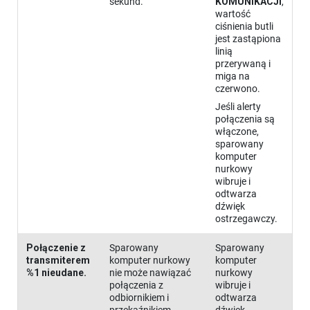
sekund.
KOMUNIKACJI
,
wartość
ciśnienia butli
jest zastąpiona
linią
przerywaną i
miga na
czerwono.
Jeśli alerty
połączenia są
włączone,
sparowany
komputer
nurkowy
wibruje i
odtwarza
dźwięk
ostrzegawczy.
Połączenie z
Sparowany
Sparowany
transmiterem
komputer nurkowy
komputer
%1 nieudane.
nie może nawiązać
nurkowy
połączenia z
wibruje i
odbiornikiem i
odtwarza