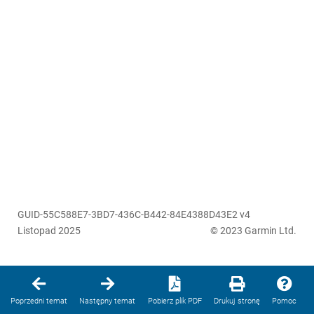
GUID-55C588E7-3BD7-436C-B442-84E4388D43E2 v4
Listopad 2025
© 2023 Garmin Ltd.
Poprzedni temat
Następny temat
Pobierz plik PDF
Drukuj stronę
Pomoc