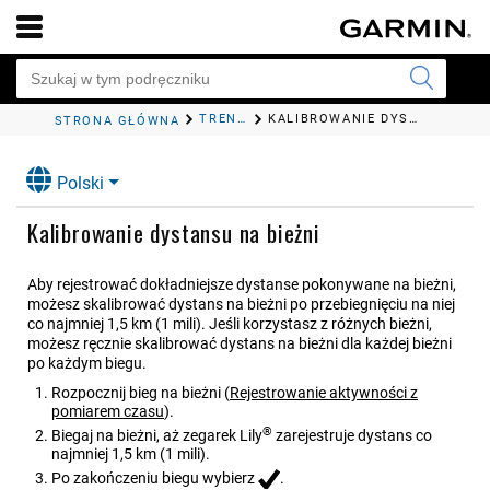
TRENING
KALIBROWANIE DYSTANSU NA BIEŻNI
STRONA GŁÓWNA
Polski
Kalibrowanie dystansu na bieżni
Aby rejestrować dokładniejsze dystanse pokonywane na bieżni,
możesz skalibrować dystans na bieżni po przebiegnięciu na niej
co najmniej 1,5 km (1 mili). Jeśli korzystasz z różnych bieżni,
możesz ręcznie skalibrować dystans na bieżni dla każdej bieżni
po każdym biegu.
Rozpocznij bieg na bieżni
(
Rejestrowanie aktywności z
pomiarem czasu
)
.
®
Biegaj na bieżni, aż zegarek
Lily
zarejestruje dystans co
najmniej 1,5 km (1 mili).
Po zakończeniu biegu wybierz
.