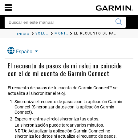
SOLUCIÓN DE PROBLEMAS
MONITOR DE ACTIVIDAD
EL RECUENTO DE PASOS DE MI RELOJ NO COINCIDE CON EL DE MI CUENTA DE
INICIO
Español
El recuento de pasos de mi reloj no coincide
con el de mi cuenta de
Garmin Connect
El recuento de pasos de tu cuenta de
Garmin Connect™
se
actualiza al sincronizar el reloj.
Sincroniza el recuento de pasos con la aplicación
Garmin
Connect
(
Sincronizar datos con la aplicación
Garmin
Connect
).
Espera mientras el reloj sincroniza tus datos.
La sincronización puede tardar varios minutos.
NOTA:
Actualizar la aplicación
Garmin Connect
no
sincroniza los datos ni actualiza el recuento de pasos.