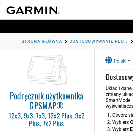
Wstęp
Dostosowywanie plotera
STRONA GŁÓWNA
DOSTOSOWYWANIE PLOTERA NAWIGACYJNEGO
nawigacyjnego
Ekran główny
Pasek menu
Polski
Ustawianie typu jednostki
Dostosowy
Regulowanie podświetlenia
Dostosowywanie schematu
kolorów
Układ i dan
Podręcznik użytkownika
zmiany ukła
Włączanie blokady ekranu
SmartMode. 
GPSMAP®
Automatyczne włączanie plotera
wyświetlacza
nawigacyjnego
12x3, 9x3, 7x3, 12x2 Plus, 9x2
Otwórz st
Automatyczne wyłączanie
Plus, 7x2 Plus
systemu
Wybierz
O
Wybierz
E
Dostosowywanie stron