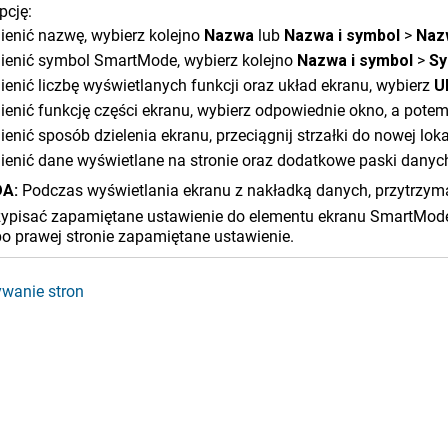
pcję:
ienić nazwę, wybierz kolejno
Nazwa
lub
Nazwa i symbol
>
Naz
ienić symbol SmartMode, wybierz kolejno
Nazwa i symbol
>
Sy
enić liczbę wyświetlanych funkcji oraz układ ekranu, wybierz
U
enić funkcję części ekranu, wybierz odpowiednie okno, a potem z
enić sposób dzielenia ekranu, przeciągnij strzałki do nowej lokal
ienić dane wyświetlane na stronie oraz dodatkowe paski danyc
A:
Podczas wyświetlania ekranu z nakładką danych, przytrzym
zypisać zapamiętane ustawienie do elementu ekranu SmartMode
 po prawej stronie zapamiętane ustawienie.
wanie stron