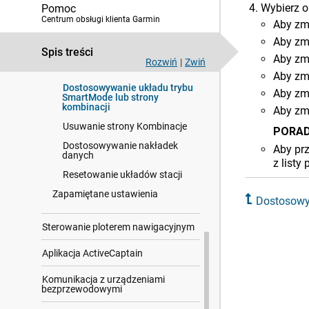
Wybierz o
Pomoc
Dostosowywanie ekranu
Centrum obsługi klienta Garmin
startowego
Aby zm
Tworzenie nowej strony
Aby zm
Kombinacje
Spis treści
Aby zmi
Rozwiń
|
Zwiń
Dodawanie układu SmartMode
Aby zmi
Dostosowywanie układu trybu
Aby zmi
SmartMode lub strony
kombinacji
Aby zm
Usuwanie strony Kombinacje
PORAD
Dostosowywanie nakładek
Aby pr
danych
z listy
Resetowanie układów stacji
Zapamiętane ustawienia
Dostosowy
Sterowanie ploterem nawigacyjnym
Aplikacja ActiveCaptain
Komunikacja z urządzeniami
bezprzewodowymi