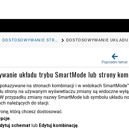
DOSTOSOWYWANIE STRON
DOSTOSOWYWANIE UKŁADU 
Poprzedni temat
wanie układu trybu SmartMode lub strony kom
e pokazywane na stronach kombinacji i w widokach SmartMode
du strony na używanym wyświetlaczu zmiany są widoczne wyłąc
W przypadku zmiany nazwy SmartMode lub symbolu układu now
ch należących do stacji.
ronę, którą chcesz dostosować.
pcje
.
dytuj schemat
lub
Edytuj kombinację
.