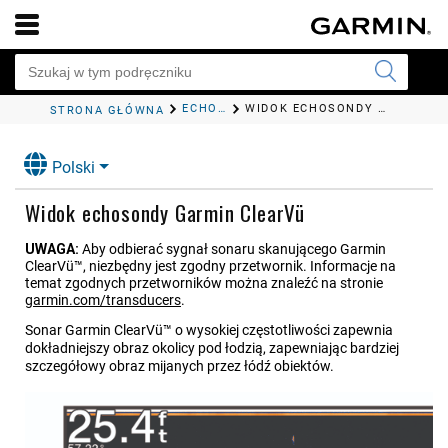
ECHOSONDA FISHFINDER
WIDOK ECHOSONDY
GARMIN C
STRONA GŁÓWNA
Polski
Widok echosondy
Garmin ClearVü
UWAGA:
Aby odbierać sygnał sonaru skanującego
Garmin
ClearVü™
, niezbędny jest zgodny przetwornik. Informacje na
temat zgodnych przetworników można znaleźć na stronie
garmin.com/transducers
.
Sonar
Garmin ClearVü™
o wysokiej częstotliwości zapewnia
dokładniejszy obraz okolicy pod łodzią, zapewniając bardziej
szczegółowy obraz mijanych przez łódź obiektów.