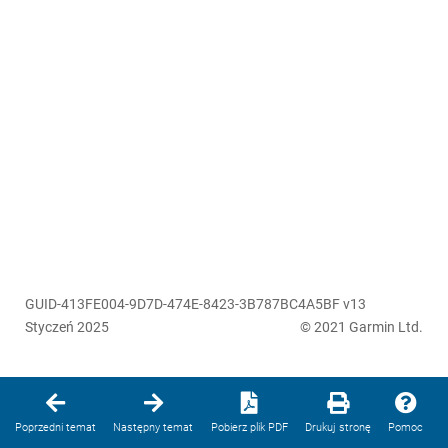
GUID-413FE004-9D7D-474E-8423-3B787BC4A5BF v13
Styczeń 2025
© 2021 Garmin Ltd.
Poprzedni temat
Następny temat
Pobierz plik PDF
Drukuj stronę
Pomoc