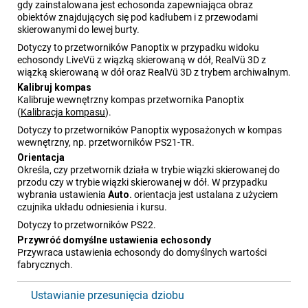
gdy zainstalowana jest echosonda zapewniająca obraz
obiektów znajdujących się pod kadłubem i z przewodami
skierowanymi do lewej burty.
Dotyczy to przetworników Panoptix w przypadku widoku
echosondy
LiveVü
z wiązką skierowaną w dół,
RealVü
3D z
wiązką skierowaną w dół oraz
RealVü
3D z trybem archiwalnym.
Kalibruj kompas
Kalibruje wewnętrzny kompas przetwornika Panoptix
(
Kalibracja kompasu
)
.
Dotyczy to przetworników Panoptix wyposażonych w kompas
wewnętrzny, np. przetworników
PS21-TR
.
Orientacja
Określa, czy przetwornik działa w trybie wiązki skierowanej do
przodu czy w trybie wiązki skierowanej w dół. W przypadku
wybrania ustawienia
Auto.
orientacja jest ustalana z użyciem
czujnika układu odniesienia i kursu.
Dotyczy to przetworników PS22.
Przywróć domyślne ustawienia echosondy
Przywraca ustawienia echosondy do domyślnych wartości
fabrycznych.
Ustawianie przesunięcia dziobu