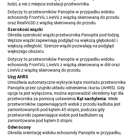
łodzi, a nie z miejsca instalacji przetwornika.
Dotyczy to przetworników Panoptix w przypadku widoku
echosondy
FrontVü
,
LiveVü
z wiązką skierowaną do przodu
oraz
RealVü
3D z wiązką skierowaną do przodu.
Szerokość wiązki
Określa szerokość wiązki przetwornika Panoptix pod łodzią.
Węższe wiązki zapewniają podgląd na większą głębokość i
większą odległość. Szersze wiązki pozwalają na podgląd
większego obszaru.
Dotyczy to przetworników Panoptix w przypadku widoku
echosondy
FrontVü
,
LiveVü
z wiązką skierowaną w dół oraz
LiveVü
z wiązką skierowaną do przodu.
Użyj AHRS
Umożliwia automatyczne wykrycie kąta montażu przetwornika
Panoptix przez czujniki układu odniesienia i kursu (AHRS). Gdy
opcja ta jest wyłączona, można wprowadzić określony kąt dla
przetwornika za pomocą ustawienia
Kąt nachylenia
. Wiele
przetworników zapewniających widok z przodu kadłuba jest
zamontowanych pod kątem 45 stopni, podczas gdy
przetworniki zapewniające widok pod kadłubem są
zamontowane pod kątem 0 stopni.
Odwrócony
Określa orientację widoku echosondy Panoptix w przypadku,