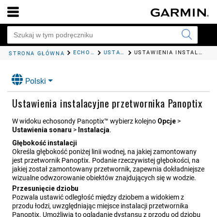
ECHOSONDA FISHFINDER
USTAWIENIA SONARU PANOPTIX
USTAWIENIA INSTALACYJNE PRZETWORNIKA PANOPTIX
STRONA GŁÓWNA
Polski
Ustawienia instalacyjne przetwornika Panoptix
W widoku echosondy Panoptix™ wybierz kolejno
Opcje
>
Ustawienia sonaru
>
Instalacja
.
Głębokość instalacji
Określa głębokość poniżej linii wodnej, na jakiej zamontowany
jest przetwornik Panoptix. Podanie rzeczywistej głębokości, na
jakiej został zamontowany przetwornik, zapewnia dokładniejsze
wizualne odwzorowanie obiektów znajdujących się w wodzie.
Przesunięcie dziobu
Pozwala ustawić odległość między dziobem a widokiem z
przodu łodzi, uwzględniając miejsce instalacji przetwornika
Panoptix. Umożliwia to oglądanie dystansu z przodu od dziobu