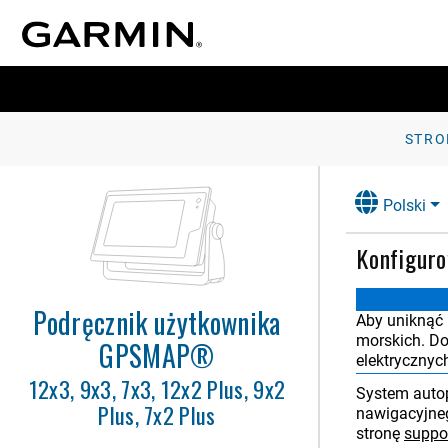
Wstęp
Dostosowywanie plotera
nawigacyjnego
STRO
Sterowanie ploterem nawigacyjnym
Polski
Aplikacja ActiveCaptain
Konfiguro
Komunikacja z urządzeniami
bezprzewodowymi
Mapy i widoki 3D mapy
Podręcznik użytkownika
Aby uniknąć 
morskich. Do
Garmin Quickdraw Contours —
GPSMAP®
mapy
elektrycznyc
12x3, 9x3, 7x3, 12x2 Plus, 9x2
System autop
Nawigacja z użyciem plotera
Plus, 7x2 Plus
nawigacyjnego
nawigacyjneg
stronę
suppo
Funkcje żeglarskie