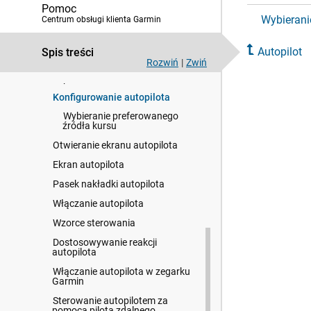
Pomoc
Wybierani
Centrum obsługi klienta Garmin
Echosonda Fishfinder
Autopilot
Spis treści
Radar
Rozwiń
|
Zwiń
Autopilot
Konfigurowanie autopilota
Wybieranie preferowanego
źródła kursu
Otwieranie ekranu autopilota
Ekran autopilota
Pasek nakładki autopilota
Włączanie autopilota
Wzorce sterowania
Dostosowywanie reakcji
autopilota
Włączanie autopilota w zegarku
Garmin
Sterowanie autopilotem za
pomocą pilota zdalnego