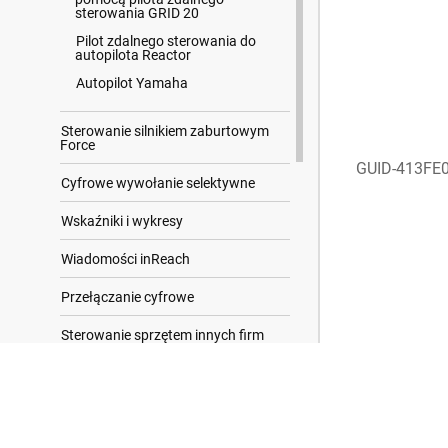
sterowania GRID 20
Pilot zdalnego sterowania do
autopilota Reactor
Autopilot Yamaha
Sterowanie silnikiem zaburtowym
Force
GUID-413FE
Cyfrowe wywołanie selektywne
Wskaźniki i wykresy
Wiadomości inReach
Przełączanie cyfrowe
Sterowanie sprzętem innych firm
zainstalowanym na statku
Pływy, prądy i informacje
Wyniki wyszukiwania
astronomiczne
Menedżer ostrzeżeń