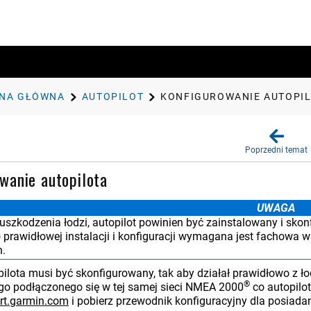
NA GŁÓWNA
AUTOPILOT
KONFIGUROWANIE AUTOPI
Poprzedni temat
wanie autopilota
UWAGA
uszkodzenia łodzi, autopilot powinien być zainstalowany i sko
 prawidłowej instalacji i konfiguracji wymagana jest fachowa 
h.
ilota musi być skonfigurowany, tak aby działał prawidłowo z ło
®
o podłączonego się w tej samej sieci NMEA 2000
co autopilot
rt.garmin.com
i pobierz przewodnik konfiguracyjny dla posiada