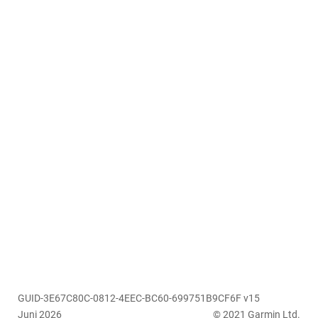
GUID-3E67C80C-0812-4EEC-BC60-699751B9CF6F v15
Juni 2026
© 2021 Garmin Ltd.