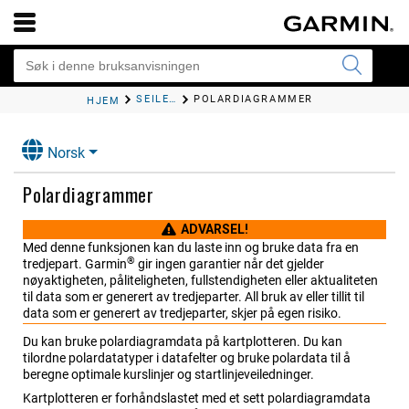
SEILEFUNKSJONER
POLARDIAGRAMMER
HJEM
Norsk
Polardiagrammer
ADVARSEL!
Med denne funksjonen kan du laste inn og bruke data fra en
®
tredjepart. Garmin
gir ingen garantier når det gjelder
nøyaktigheten, påliteligheten, fullstendigheten eller aktualiteten
til data som er generert av tredjeparter. All bruk av eller tillit til
data som er generert av tredjeparter, skjer på egen risiko.
Du kan bruke polardiagramdata på kartplotteren. Du kan
tilordne polardatatyper i datafelter og bruke polardata til å
beregne optimale kurslinjer og startlinjeveiledninger.
Kartplotteren er forhåndslastet med et sett polardiagramdata