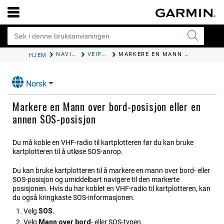
NAVIGASJON MED KARTPLOTTER
VEIPUNKTER
MARKERE EN MANN OVER BORD-POSISJON ELLER EN ANNEN SOS-POSISJON
HJEM
Norsk
Markere en Mann over bord-posisjon eller en
annen SOS-posisjon
Du må koble en VHF-radio til kartplotteren før du kan bruke
kartplotteren til å utløse SOS-anrop.
Du kan bruke kartplotteren til å markere en mann over bord- eller
SOS-posisjon og umiddelbart navigere til den markerte
posisjonen. Hvis du har koblet en VHF-radio til kartplotteren, kan
du også kringkaste SOS-informasjonen.
Velg
SOS
.
Velg
Mann over bord
- eller SOS-typen.