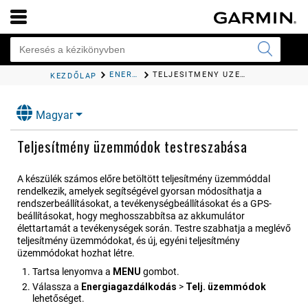
ENERGIAGAZDÁLKODÁSI BEÁLLÍTÁSOK
TELJESÍTMÉNY ÜZEMMÓDOK TESTRESZABÁSA
KEZDŐLAP
Magyar
Teljesítmény üzemmódok testreszabása
A készülék számos előre betöltött teljesítmény üzemmóddal
rendelkezik, amelyek segítségével gyorsan módosíthatja a
rendszerbeállításokat, a tevékenységbeállításokat és a GPS-
beállításokat, hogy meghosszabbítsa az akkumulátor
élettartamát a tevékenységek során. Testre szabhatja a meglévő
teljesítmény üzemmódokat, és új, egyéni teljesítmény
üzemmódokat hozhat létre.
Tartsa lenyomva a
MENU
gombot.
Válassza a
Energia​gazdálkodás
>
Telj. üzemmódok
lehetőséget.