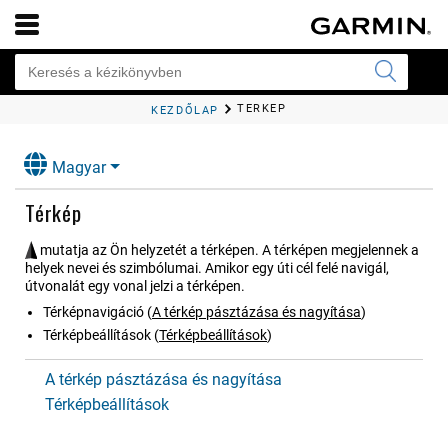
TÉRKÉP
KEZDŐLAP
Magyar
Térkép
mutatja az Ön helyzetét a térképen. A térképen megjelennek a
helyek nevei és szimbólumai. Amikor egy úti cél felé navigál,
útvonalát egy vonal jelzi a térképen.
Térképnavigáció
(
A térkép pásztázása és nagyítása
)
Térképbeállítások
(
Térképbeállítások
)
A térkép pásztázása és nagyítása
Térképbeállítások