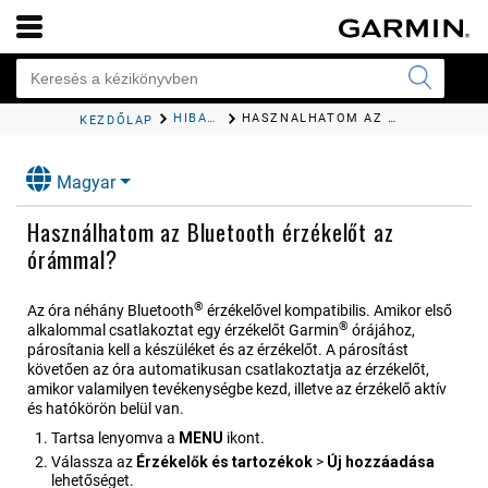
HIBAELHÁRÍTÁS
HASZNÁLHATOM AZ BLUETOOTH ÉRZÉKELŐT AZ ÓRÁMMAL?
KEZDŐLAP
Magyar
Használhatom az Bluetooth érzékelőt az
órámmal?
®
Az óra néhány Bluetooth
érzékelővel kompatibilis. Amikor első
®
alkalommal csatlakoztat egy érzékelőt Garmin
órájához,
párosítania kell a készüléket és az érzékelőt. A párosítást
követően az óra automatikusan csatlakoztatja az érzékelőt,
amikor valamilyen tevékenységbe kezd, illetve az érzékelő aktív
és hatókörön belül van.
Tartsa lenyomva a
MENU
ikont.
Válassza az
Érzékelők és tartozékok
>
Új hozzáadása
lehetőséget.