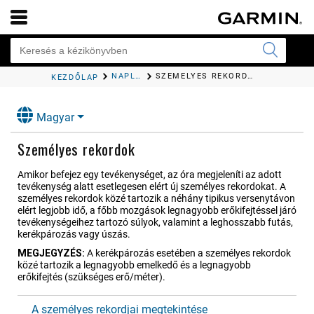
NAPLÓK
SZEMÉLYES REKORDOK
KEZDŐLAP
Magyar
Személyes rekordok
Amikor befejez egy tevékenységet, az óra megjeleníti az adott
tevékenység alatt esetlegesen elért új személyes rekordokat. A
személyes rekordok közé tartozik a néhány tipikus versenytávon
elért legjobb idő, a főbb mozgások legnagyobb erőkifejtéssel járó
tevékenységeihez tartozó súlyok, valamint a leghosszabb futás,
kerékpározás vagy úszás.
MEGJEGYZÉS:
A kerékpározás esetében a személyes rekordok
közé tartozik a legnagyobb emelkedő és a legnagyobb
erőkifejtés (szükséges erő/méter).
A személyes rekordjai megtekintése