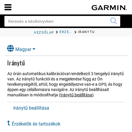
ÉRZÉKELŐK ÉS TARTOZÉKOK
IRÁNYTŰ
KEZDŐLAP
Magyar
Iránytű
Az órán automatikus kalibrációval rendelkező 3 tengelyű iránytű
van. Az iránytű funkciói és a megjelenése függ az Ön
tevékenységétől, attól, hogy engedélyezve van-e a GPS, és hogy
éppen egy célállomásra navigál-e. Az iránytű beállításait
manuálisan is módosíthatja
(
Iránytű beállítása
)
.
Iránytű beállítása
Érzékelők és tartozékok