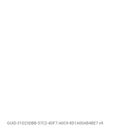
GUID-31D23DBB-57C2-4DF7-A0C9-8D1A00AB4BE7 v9