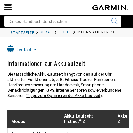
GERÄTEINFORMATIONEN
TECHNISCHE DATEN
INFORMATIONEN ZUR AKKULAUFZEIT
STARTSEITE
Deutsch
Informationen zur Akkulaufzeit
Die tatsächliche Akku-Laufzeit hängt von den auf der Uhr
aktivierten Funktionen ab, z. B. Fitness-Tracker-Funktionen,
Herzfrequenzmessung am Handgelenk, Smartphone-
Benachrichtigungen, GPS, interne Sensoren sowie verbundene
Sensoren
(
Tipps zum Optimieren der Akku-Laufzeit
)
.
Akku-Laufzeit:
Akku-La
®
Modus
Instinct
2
2