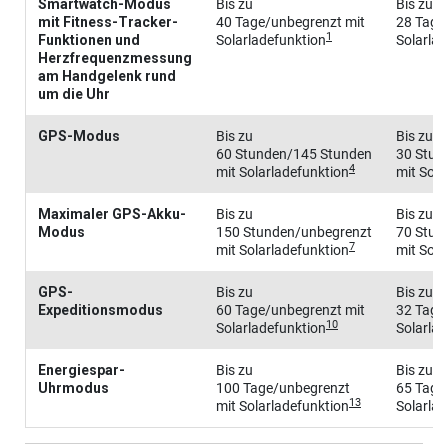
Smartwatch-Modus
Bis zu
Bis zu
mit Fitness-Tracker-
40 Tage/unbegrenzt mit
28 Tage
1
Funktionen und
Solarladefunktion
Solarlad
Herzfrequenzmessung
am Handgelenk rund
um die Uhr
GPS-Modus
Bis zu
Bis zu
60 Stunden/145 Stunden
30 Stun
4
mit Solarladefunktion
mit Sola
Maximaler GPS-Akku-
Bis zu
Bis zu
Modus
150 Stunden/unbegrenzt
70 Stun
7
mit Solarladefunktion
mit Sola
GPS-
Bis zu
Bis zu
Expeditionsmodus
60 Tage/unbegrenzt mit
32 Tage
10
Solarladefunktion
Solarlad
Energiespar-
Bis zu
Bis zu
Uhrmodus
100 Tage/unbegrenzt
65 Tage
13
mit Solarladefunktion
Solarlad