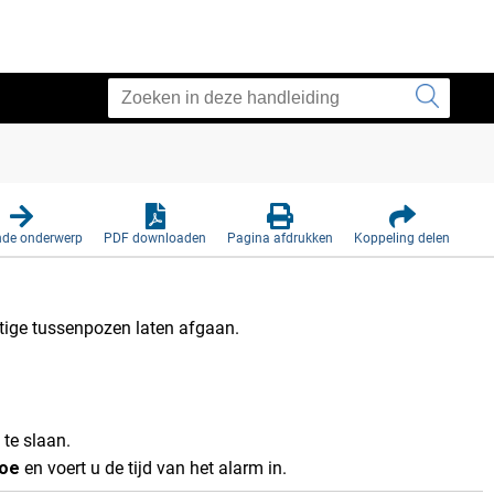
nde onderwerp
PDF downloaden
Pagina afdrukken
Koppeling delen
atige tussenpozen laten afgaan.
 te slaan.
toe
en voert u de tijd van het alarm in.