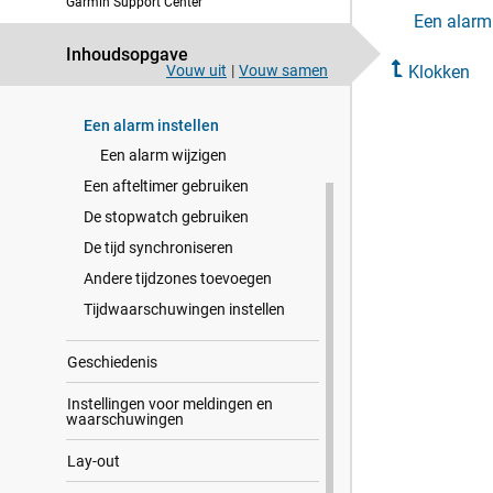
Garmin Support Center
Inleiding
Een alarm
Inhoudsopgave
Activiteiten en apps
Vouw uit
|
Vouw samen
Klokken
Klokken
Een alarm instellen
Een alarm wijzigen
Een afteltimer gebruiken
De stopwatch gebruiken
De tijd synchroniseren
Andere tijdzones toevoegen
Tijdwaarschuwingen instellen
Geschiedenis
Instellingen voor meldingen en
waarschuwingen
Lay-out