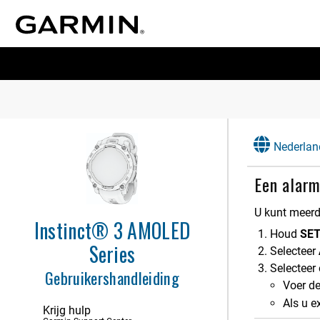
Nederlan
Een alarm
U kunt meerd
Instinct® 3 AMOLED
Houd
SE
Series
Selecteer
Selecteer 
Gebruikershandleiding
Voer de
Als u e
Krijg hulp