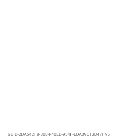
GUID-2DA54DF8-8084-40ED-954F-EDA09C13B47F v5