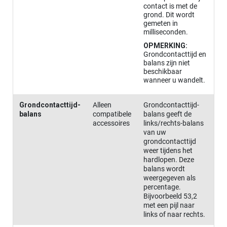
contact is met de
grond. Dit wordt
gemeten in
milliseconden.
OPMERKING:
Grondcontacttijd en
balans zijn niet
beschikbaar
wanneer u wandelt.
Grondcontacttijd-
Alleen
Grondcontacttijd-
balans
compatibele
balans geeft de
accessoires
links/rechts-balans
van uw
grondcontacttijd
weer tijdens het
hardlopen. Deze
balans wordt
weergegeven als
percentage.
Bijvoorbeeld 53,2
met een pijl naar
links of naar rechts.