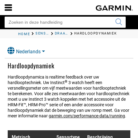
SENSOREN EN ACCESSOIRES
DRAADLOZE SENSOREN
HARDLOOPDYNAMIEK
HOME
Nederlands
Hardloopdynamiek
Hardloopdynamica is realtime feedback over uw
®
hardlooptechniek. Uw
Instinct
3
watch heeft een
versnellingsmeter om vijf meetwaarden voor hardlooptechniek
te berekenen. Voor alle zes meetwaarden voor hardlooptechniek
moet u uw
Instinct 3
watch koppelen met het accessoire uit de
HRM‍-Fit™,
HRM-Pro™
serie of een ander accessoire voor
hardloopdynamiek dat de beweging van uw romp meet. Ga voor
meer informatie naar
garmin.com/performance-data/running
.
Metrisch
Sensortype
Beschrijving