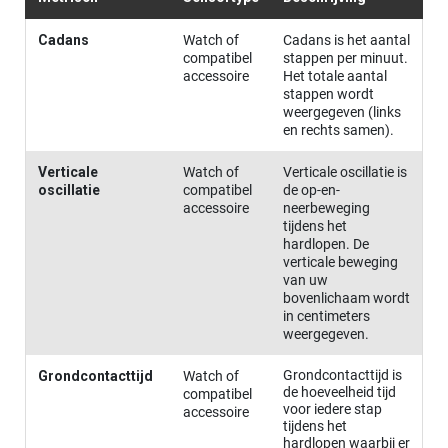
Cadans
Watch of
Cadans is het aantal
compatibel
stappen per minuut.
accessoire
Het totale aantal
stappen wordt
weergegeven (links
en rechts samen).
Verticale
Watch of
Verticale oscillatie is
oscillatie
compatibel
de op-en-
accessoire
neerbeweging
tijdens het
hardlopen. De
verticale beweging
van uw
bovenlichaam wordt
in centimeters
weergegeven.
Grondcontacttijd is
Grondcontacttijd
Watch of
de hoeveelheid tijd
compatibel
voor iedere stap
accessoire
tijdens het
hardlopen waarbij er